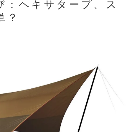
び：ヘキサタープ、ス
単？