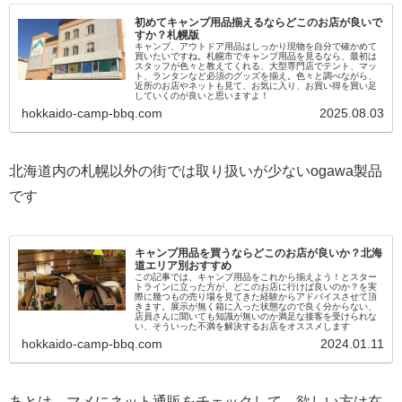
初めてキャンプ用品揃えるならどこのお店が良いで
すか？札幌版
キャンプ、アウトドア用品はしっかり現物を自分で確かめて
買いたいですね。札幌市でキャンプ用品を見るなら、最初は
スタッフが色々と教えてくれる、大型専門店でテント、マッ
ト、ランタンなど必須のグッズを揃え。色々と調べながら、
近所のお店やネットも見て、お気に入り、お買い得を買い足
していくのが良いと思いますよ！
hokkaido-camp-bbq.com
2025.08.03
北海道内の札幌以外の街では取り扱いが少ないogawa製品
です
キャンプ用品を買うならどこのお店が良いか？北海
道エリア別おすすめ
この記事では、キャンプ用品をこれから揃えよう！とスター
トラインに立った方が、どこのお店に行けば良いのか？を実
際に幾つもの売り場を見てきた経験からアドバイスさせて頂
きます。展示が無く箱に入った状態なので良く分からない、
店員さんに聞いても知識が無いのか満足な接客を受けられな
い、そういった不満を解決するお店をオススメします
hokkaido-camp-bbq.com
2024.01.11
あとは、マメにネット通販をチェックして、欲しい方は在