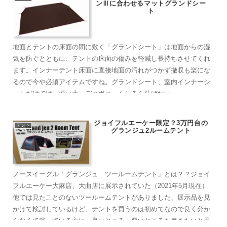
ンⅢに合わせるマットグランドシー
ト
地面とテントの床面の間に敷く「グランドシート」は地面からの湿
気を防ぐとともに、テントの床面の傷みを軽減し長持ちさせてくれ
ます。インナーテント床面に直接地面の汚れがつかず撤収も楽にな
るので今や必須アイテムですね。グランドシート、室内インナーシ
ートだけでは、硬い土、デコボコ、石ころを防げない…….
ジョイフルエーケー限定？3万円台の
テント
グランジュ2ルームテント
ノースイーグル「グランジュ ツールームテント」とは？？ジョイ
フルエーケー大麻店、大曲店に展示されていた（2021年5月現在）
他では見たことのないツールームテントがありました、展示品を見
かけて検討しているけど、テントを買うのは初めてなので良く分か
らなくて迷っている方に、良いところ、悪いところを書きたいと思