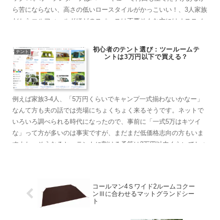
ら苦にならない、高さの低いロースタイルがかっこいい！、3人家族
だからエルフィールドほどのスペースは不要そんな方にはオススメ
できる商品です
初心者のテント選び：ツールームテ
テント
ントは3万円以下で買える？
例えば家族3-4人、「5万円くらいでキャンプ一式揃わないかなー」
なんて方も夫の話では売場にちょくちょく来るそうです。ネットで
いろいろ調べられる時代になったので、事前に「一式5万はキツイ
な」って方が多いのは事実ですが、まだまだ低価格志向の方もいま
すよね。そうなると、テントに割ける予算は3万円以内くらいでしょ
うか？
コールマン4Ｓワイド2ルームコクー
ンⅢに合わせるマットグランドシー
ト