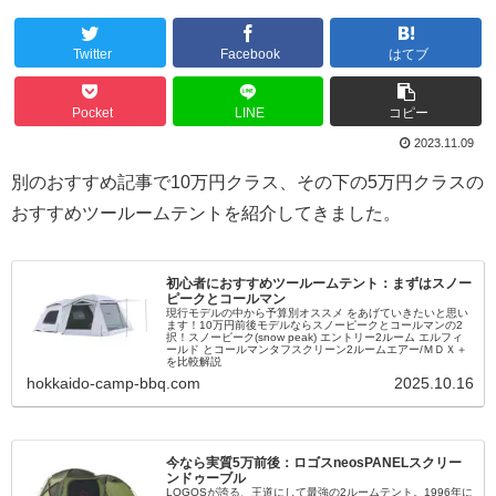
Twitter
Facebook
はてブ
Pocket
LINE
コピー
2023.11.09
別のおすすめ記事で10万円クラス、その下の5万円クラスの
おすすめツールームテントを紹介してきました。
初心者におすすめツールームテント：まずはスノー
ピークとコールマン
現行モデルの中から予算別オススメ をあげていきたいと思い
ます！10万円前後モデルならスノーピークとコールマンの2
択！スノーピーク(snow peak) エントリー2ルーム エルフィ
ールド とコールマンタフスクリーン2ルームエアー/ＭＤＸ＋
を比較解説
hokkaido-camp-bbq.com
2025.10.16
今なら実質5万前後：ロゴスneosPANELスクリー
ンドゥーブル
LOGOSが誇る、王道にして最強の2ルームテント。1996年に