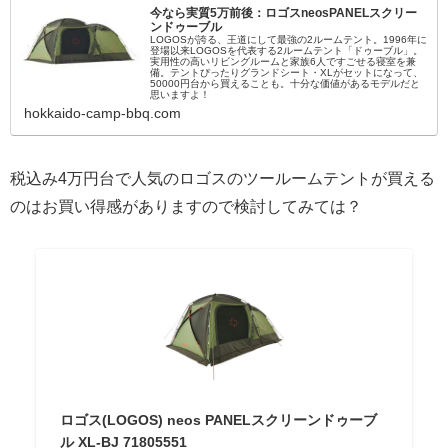
今なら実質5万前後：ロゴスneosPANELスクリー
ンドゥーブル
LOGOSが誇る、王道にして最強の2ルームテント。1996年に
登場以来LOGOSを代表する2ルームテント「ドゥーブル」。
実用性の高いリビングルームと家族6人ですごせる寝室を兼
備。テントぴったりグランドシート・XLがセットになって、
50000円台から買えることも。十分な価値があるモデルだと
思いますよ！
hokkaido-camp-bbq.com
税込み4万円台で人気のロゴスのツールームテントが買える
のはお買い得感がありますので検討してみては？
ロゴス(LOGOS) neos PANELスクリーンドゥーブ
ル XL-BJ 71805551