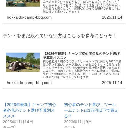
か？オススメは？何もかもが、調べても分かりにくかった
り、店やネットで見ているだけでは理解しにくいのがキャン
プ用品だと思うんです。知識ゼロの方でも理解できるように
噛み砕いて書いていきます！
hokkaido-camp-bbq.com
2025.11.14
テントをまだ絞れていない方はこちらを参考にどうぞ！
【2026年最新】キャンプ初心者必見のテント選び
予算別オススメ
初心者必見！初めてのファミリーキャンプに向けた2025年最
新のテント選び、タープ選び。いまお店やネットで見られる
ファミリーキャンプ向けのモデルを価格帯と形状でまとめて
みました。初めての方でも比較的かんたんに扱える、価格に
見合った価値があると思える、買って失敗した！となりにく
い商品だけをセレクトしていきます。
hokkaido-camp-bbq.com
2025.11.14
【2026年最新】キャンプ初心
初心者のテント選び：ツール
者必見のテント選び予算別オ
ームテントは3万円以下で買え
ススメ
る？
2025年11月14日
2023年11月9日
タープ
テント