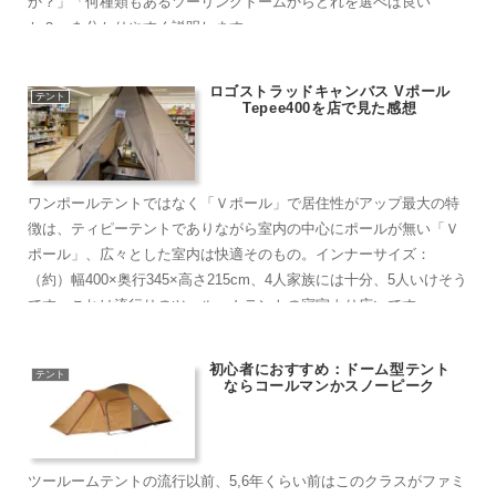
か？」「何種類もあるツーリングドームからどれを選べば良い
か？」を分かりやすく説明します
ロゴストラッドキャンバス Vポール
テント
Tepee400を店で見た感想
ワンポールテントではなく「Ｖポール」で居住性がアップ最大の特
徴は、ティピーテントでありながら室内の中心にポールが無い「Ｖ
ポール」、広々とした室内は快適そのもの。インナーサイズ：
（約）幅400×奥行345×高さ215cm、4人家族には十分、5人いけそう
です。これは流行りのツールームテントの寝室より広いです。
初心者におすすめ：ドーム型テント
テント
ならコールマンかスノーピーク
ツールームテントの流行以前、5,6年くらい前はこのクラスがファミ