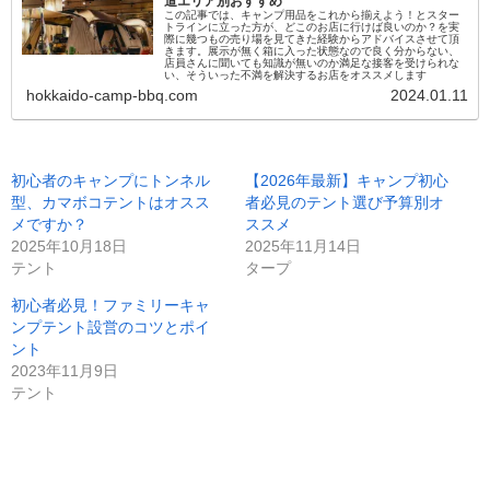
道エリア別おすすめ
この記事では、キャンプ用品をこれから揃えよう！とスター
トラインに立った方が、どこのお店に行けば良いのか？を実
際に幾つもの売り場を見てきた経験からアドバイスさせて頂
きます。展示が無く箱に入った状態なので良く分からない、
店員さんに聞いても知識が無いのか満足な接客を受けられな
い、そういった不満を解決するお店をオススメします
hokkaido-camp-bbq.com
2024.01.11
初心者のキャンプにトンネル
【2026年最新】キャンプ初心
型、カマボコテントはオスス
者必見のテント選び予算別オ
メですか？
ススメ
2025年10月18日
2025年11月14日
テント
タープ
初心者必見！ファミリーキャ
ンプテント設営のコツとポイ
ント
2023年11月9日
テント