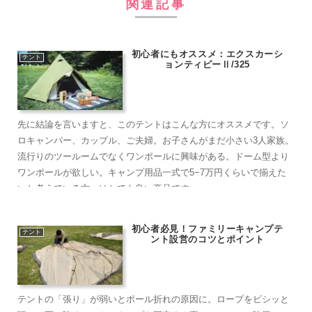
関連記事
初心者にもオススメ：エクスカーシ
テント
ョンティピーⅡ/325
先に結論を言いますと、このテントはこんな方にオススメです。ソ
ロキャンパー、カップル、ご夫婦。お子さんがまだ小さい3人家族。
流行りのツールームでなくワンポールに興味がある。ドーム型より
ワンポールが欲しい。キャンプ用品一式で5−7万円くらいで揃えた
いと考えている方へはとても良い商品です
初心者必見！ファミリーキャンプテ
テント
ント設営のコツとポイント
テントの「張り」が弱いとポール折れの原因に。ロープをビシッと